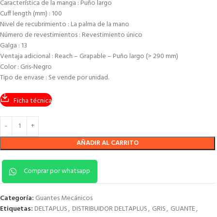
Característica de la manga : Puño largo
Cuff length (mm) : 100
Nivel de recubrimiento : La palma de la mano
Número de revestimientos : Revestimiento único
Galga : 13
Ventaja adicional : Reach – Grapable – Puño largo (> 290 mm)
Color : Gris-Negro
Tipo de envase : Se vende por unidad.
Ficha técnica
AÑADIR AL CARRITO
Comprar por whatsapp
Categoría:
Guantes Mecánicos
Etiquetas:
DELTAPLUS
,
DISTRIBUIDOR DELTAPLUS
,
GRIS
,
GUANTE
,