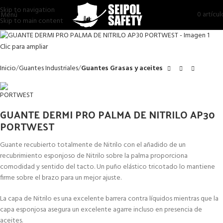
Skip to navigation
0
artícul
Menú
Skip to main content
Clic para ampliar
Inicio
Guantes Industriales
Guantes Grasas y aceites
GUANTE DERMI PRO PALMA DE NITRILO AP30
PORTWEST
Guante recubierto totalmente de Nitrilo con el añadido de un
recubrimiento esponjoso de Nitrilo sobre la palma proporciona
comodidad y sentido del tacto. Un puño elástico tricotado lo mantiene
firme sobre el brazo para un mejor ajuste.
La capa de Nitrilo es una excelente barrera contra líquidos mientras que la
capa esponjosa asegura un excelente agarre incluso en presencia de
aceites.