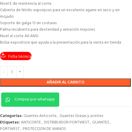
Nivel E de resistencia al corte
Cubierta de Nitrilo esponjoso para un excelente agarre en seco y en
mojado
Soporte de galga 13 sin costuras
Palma recubierta para dexteridad y aireación mayores
Nivel al corte A6 ANSI
Bolsa expositora que ayuda a la presentación para la venta en tienda
Ficha técnica
AÑADIR AL CARRITO
Comprar por whatsapp
Categorías:
Guantes Anticorte
,
Guantes Grasas y aceites
Etiquetas:
ANTICORTE
,
DISTRIBUIDOR PORTWEST
,
GUANTES
,
PORTWEST
,
PROTECCION DE MANOS