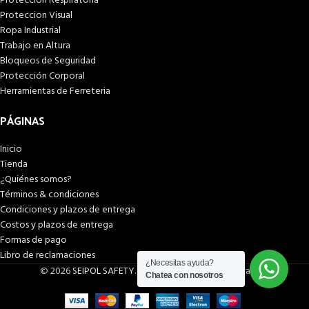
Proteccion Respiratoria
Proteccion Visual
Ropa Industrial
Trabajo en Altura
Bloqueos de Seguridad
Protección Corporal
Herramientas de Ferreteria
PÁGINAS
Inicio
Tienda
¿Quiénes somos?
Términos & condiciones
Condiciones y plazos de entrega
Costos y plazos de entrega
Formas de pago
Libro de reclamaciones
¿Necesitas ayuda?
© 2026
SEIPOL SAFETY
. Todos los derechos reservados
Chatea con nosotros