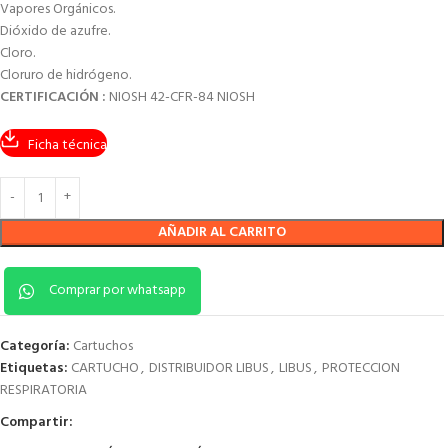
Vapores Orgánicos.
Dióxido de azufre.
Cloro.
Cloruro de hidrógeno.
CERTIFICACIÓN :
NIOSH 42-CFR-84 NIOSH
Ficha técnica
AÑADIR AL CARRITO
Comprar por whatsapp
Categoría:
Cartuchos
Etiquetas:
CARTUCHO
,
DISTRIBUIDOR LIBUS
,
LIBUS
,
PROTECCION
RESPIRATORIA
Compartir: