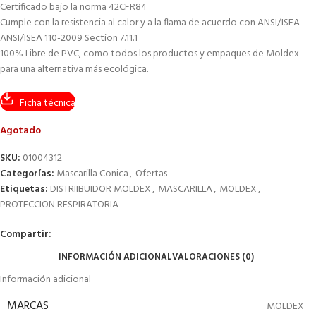
Certificado bajo la norma 42CFR84
Cumple con la resistencia al calor y a la flama de acuerdo con ANSI/ISEA
ANSI/ISEA 110-2009 Section 7.11.1
100% Libre de PVC, como todos los productos y empaques de Moldex-
para una alternativa más ecológica.
Ficha técnica
Agotado
SKU:
01004312
Categorías:
Mascarilla Conica
,
Ofertas
Etiquetas:
DISTRIIBUIDOR MOLDEX
,
MASCARILLA
,
MOLDEX
,
PROTECCION RESPIRATORIA
Compartir:
INFORMACIÓN ADICIONAL
VALORACIONES (0)
Información adicional
MARCAS
MOLDEX