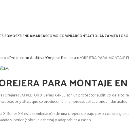
ES SOMOS?
TIENDA
MARCAS
COMO COMPRAR
CONTACTO
LANZAMIENTOS
O
Inicio
Proteccion Auditiva
Orejeras Para casco
OREJERA PARA MONTAJE EN
OREJERA PARA MONTAJE EN 
Las Orejeras 3M PELTOR X Series X4P3E son un protector auditivo de alto r
moderados y altos que se producen en numerosas aplicaciones industriales.
La X-Series X4 es la combinación de una orejera de bajo peso con una gran a
banda superior (sobre la cabeza) y adaptables a casco.