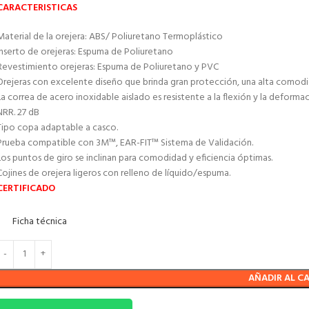
CARACTERISTICAS
Material de la orejera: ABS/ Poliuretano Termoplástico
Inserto de orejeras: Espuma de Poliuretano
Revestimiento orejeras: Espuma de Poliuretano y PVC
Orejeras con excelente diseño que brinda gran protección, una alta comodi
La correa de acero inoxidable aislado es resistente a la flexión y la deformac
NRR. 27 dB
Tipo copa adaptable a casco.
Prueba compatible con 3M™, EAR-FIT™ Sistema de Validación.
Los puntos de giro se inclinan para comodidad y eficiencia óptimas.
Cojines de orejera ligeros con relleno de líquido/espuma.
CERTIFICADO
Ficha técnica
AÑADIR AL C