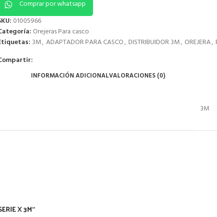
Comprar por whatsapp
SKU:
01005966
Categoría:
Orejeras Para casco
Etiquetas:
3M
,
ADAPTADOR PARA CASCO
,
DISTRIBUIDOR 3M
,
OREJERA
,
Compartir:
INFORMACIÓN ADICIONAL
VALORACIONES (0)
3M
SERIE X 3M”