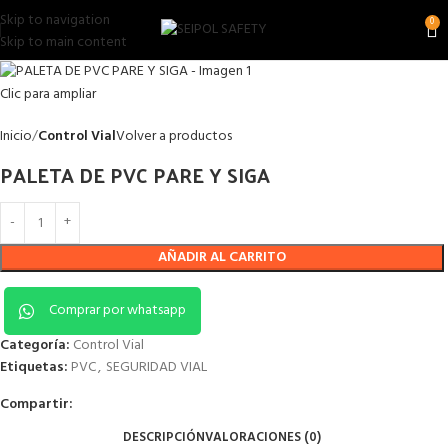
Skip to navigation
0
Skip to main content
Clic para ampliar
Inicio
Control Vial
Volver a productos
PALETA DE PVC PARE Y SIGA
AÑADIR AL CARRITO
Comprar por whatsapp
Categoría:
Control Vial
Etiquetas:
PVC
,
SEGURIDAD VIAL
Compartir:
DESCRIPCIÓN
VALORACIONES (0)