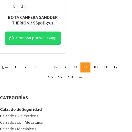
BOTA CAMPERA SANDDER
THERION / SS30D-762
Comprar por whatsapp
←
1
2
3
…
6
7
8
9
10
11
12
…
96
97
98
→
CATEGORÍAS
Calzado de Seguridad
Calzados Dieléctricos
Calzados con Metatarsal
Calzados Mecánicos