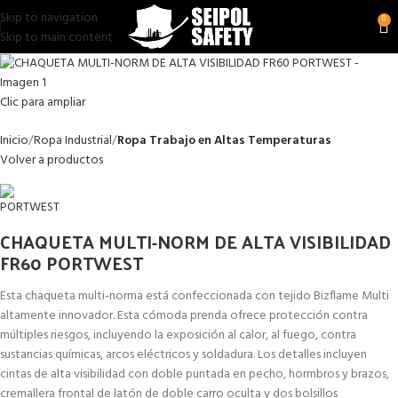
Skip to navigation
0
Skip to main content
Clic para ampliar
Inicio
Ropa Industrial
Ropa Trabajo en Altas Temperaturas
Volver a productos
CHAQUETA MULTI-NORM DE ALTA VISIBILIDAD
FR60 PORTWEST
Esta chaqueta multi-norma está confeccionada con tejido Bizflame Multi
altamente innovador. Esta cómoda prenda ofrece protección contra
múltiples riesgos, incluyendo la exposición al calor, al fuego, contra
sustancias químicas, arcos eléctricos y soldadura. Los detalles incluyen
cintas de alta visibilidad con doble puntada en pecho, hormbros y brazos,
cremallera frontal de latón de doble carro oculta y dos bolsillos