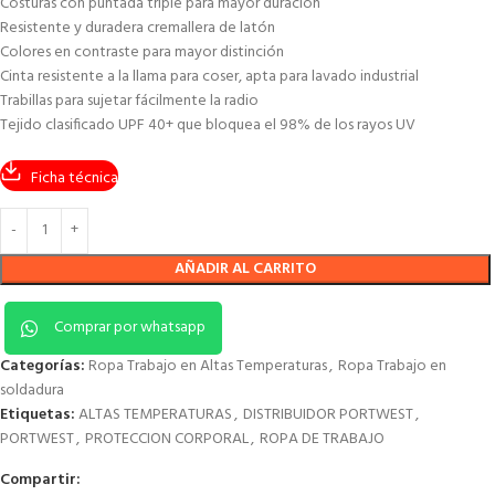
Costuras con puntada triple para mayor duración
Resistente y duradera cremallera de latón
Colores en contraste para mayor distinción
Cinta resistente a la llama para coser, apta para lavado industrial
Trabillas para sujetar fácilmente la radio
Tejido clasificado UPF 40+ que bloquea el 98% de los rayos UV
Ficha técnica
AÑADIR AL CARRITO
Comprar por whatsapp
Categorías:
Ropa Trabajo en Altas Temperaturas
,
Ropa Trabajo en
soldadura
Etiquetas:
ALTAS TEMPERATURAS
,
DISTRIBUIDOR PORTWEST
,
PORTWEST
,
PROTECCION CORPORAL
,
ROPA DE TRABAJO
Compartir: